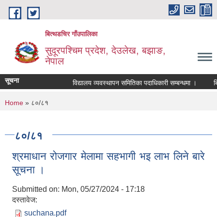
Skip to main content
बित्थडचिर गाँउपालिका
सुदूरपश्चिम प्रदेश, देउलेख, बझाङ,
नेपाल
सूचना
विद्यालय व्यवस्थापन समितिका पदाधिकारी सम्बन्धमा ।
बिषय
You are here
Home
» ८०/८१
८०/८१
श्रमाधान रोजगार मेलामा सहभागी भइ लाभ लिने बारे
सूचना ।
Submitted on:
Mon, 05/27/2024 - 17:18
दस्तावेज:
suchana.pdf