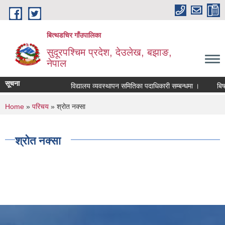
Skip to main content
बित्थडचिर गाँउपालिका
सुदूरपश्चिम प्रदेश, देउलेख, बझाङ,
नेपाल
सूचना
विद्यालय व्यवस्थापन समितिका पदाधिकारी सम्बन्धमा ।
बिषय ब
You are here
Home
»
परिचय
» श्रोत नक्सा
श्रोत नक्सा