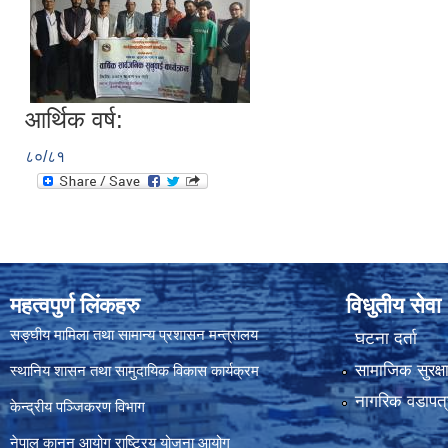
आर्थिक वर्ष:
८०/८१
महत्वपुर्ण लिंकहरु
विधुतीय सेवा
सङ्घीय मामिला तथा सामान्य प्रशासन मन्त्रालय
घटना दर्ता
सामाजिक सुरक्ष
स्थानिय शासन तथा सामुदायिक विकास कार्यक्रम
नागरिक वडापत्
केन्द्रीय पञ्जिकरण विभाग
नेपाल कानुन आयोग
राष्ट्रिय योजना आयोग