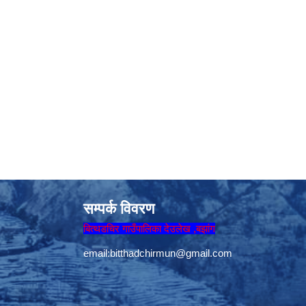
सम्पर्क विवरण
बित्थडचिर गाउँपालिका देउलेख ,बझांग
email:
bitthadchirmun@gmail.com