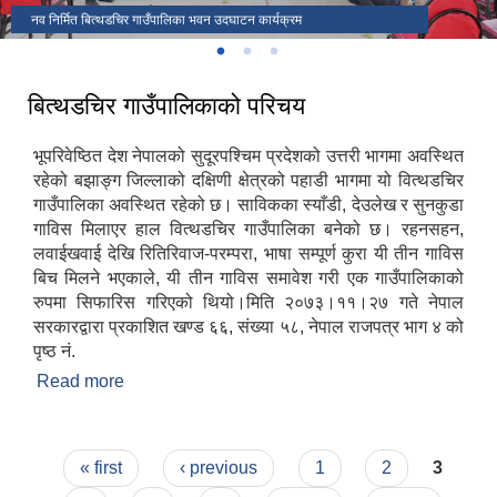
नव निर्मित बित्थडचिर गाउँपालिका भवन उदघाटन कार्यक्रम
बित्थडचिर गाउँपालिकाको परिचय
भूपरिवेष्ठित देश नेपालको सुदूरपश्चिम प्रदेशको उत्तरी भागमा अवस्थित
रहेको बझाङ्ग जिल्लाको दक्षिणी क्षेत्रको पहाडी भागमा यो वित्थडचिर
गाउँपालिका अवस्थित रहेको छ। साविकका स्याँडी, देउलेख र सुनकुडा
गाविस मिलाएर हाल वित्थडचिर गाउँपालिका बनेको छ। रहनसहन,
लवाईखवाई देखि रितिरिवाज-परम्परा, भाषा सम्पूर्ण कुरा यी तीन गाविस
बिच मिलने भएकाले, यी तीन गाविस समावेश गरी एक गाउँपालिकाको
रुपमा सिफारिस गरिएको थियो।मिति २०७३।११।२७ गते नेपाल
सरकारद्वारा प्रकाशित खण्ड ६६, संख्या ५८, नेपाल राजपत्र भाग ४ को
पृष्ठ नं.
Read more
about बित्थडचिर गाउँपालिकाको परिचय
Pages
« first
‹ previous
1
2
3