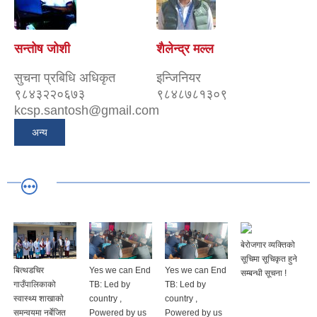
सन्तोष जोशी
शैलेन्द्र मल्ल
सुचना प्रबिधि अधिकृत
इन्जिनियर
९८४३२२०६७३
९८४८७८१३०९
kcsp.santosh@gmail.com
अन्य
बेरोजगार व्यक्तिको
सूचिमा सूचिकृत हुने
बित्थडचिर
Yes we can End
Yes we can End
सम्बन्धी सूचना !
गाउँपालिकाको
TB: Led by
TB: Led by
स्वास्थ्य शाखाकाे
country ,
country ,
समन्वयमा नर्बेजित
Powered by us
Powered by us