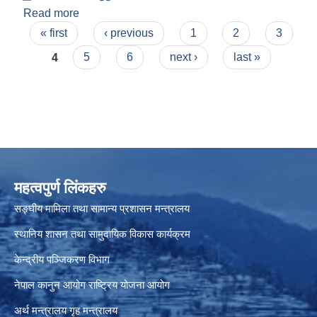
Read more
about आ.व. २०७८।०७९ को सार्वजनिक सुनुवाइ कार्यक्रम
Pages
« first
‹ previous
1
2
3
4
5
6
next ›
last »
महत्वपुर्ण लिंकहरु
सङ्घीय मामिला तथा सामान्य प्रशासन मन्त्रालय
स्थानिय शासन तथा सामुदायिक विकास कार्यक्रम
केन्द्रीय पञ्जिकरण विभाग
नेपाल कानुन आयोग
राष्ट्रिय योजना आयोग
अर्थ मन्त्रालय
गृह मन्त्रालय