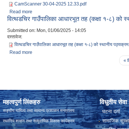
CamScanner 30-04-2025 12.33.pdf
Read more
about महिला सामुदायीक स्वास्थ्य स्वयंसेवीका सेवा सुविधा 
वित्थडचिर गाउँपालिका आधारभूत तह (कक्षा १-८) को स
Submitted on:
Mon, 01/06/2025 - 14:05
दस्तावेज:
वित्थडचिर गाउँपालिका आधारभूत तह (कक्षा १-८) को स्थानीय पठ्यक्रम
Read more
about वित्थडचिर गाउँपालिका आधारभूत तह (कक्षा १-८) को
Pages
« f
महत्वपुर्ण लिंकहरु
विधुतीय सेवा
सङ्घीय मामिला तथा सामान्य प्रशासन मन्त्रालय
घटना दर्ता
सामाजिक सुरक्ष
स्थानिय शासन तथा सामुदायिक विकास कार्यक्रम