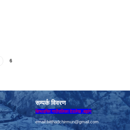
6
सम्पर्क विवरण
बित्थडचिर गाउँपालिका देउलेख ,बझांग
email:
bitthadchirmun@gmail.com