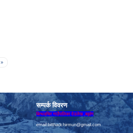
 »
सम्पर्क विवरण
बित्थडचिर गाउँपालिका देउलेख ,बझांग
email:
bitthadchirmun@gmail.com