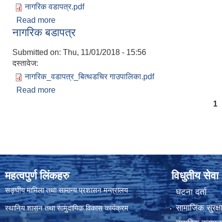
नागरिक वडापत्र.pdf
Read more
about वित्थडचिर गा.पा. नागरिक वडा पत्र - २०८०
नागरिक बडापत्र
Submitted on:
Thu, 11/01/2018 - 15:56
दस्तावेज:
नागरिक_वडापत्र_बित्थडचिर गाउपालिका.pdf
Read more
about नागरिक बडापत्र
Pages
1
महत्वपुर्ण लिंकहरु
विधुतीय सेवा
सङ्घीय मामिला तथा सामान्य प्रशासन मन्त्रालय
घटना दर्ता
सामाजिक सुरक्ष
स्थानिय शासन तथा सामुदायिक विकास कार्यक्रम