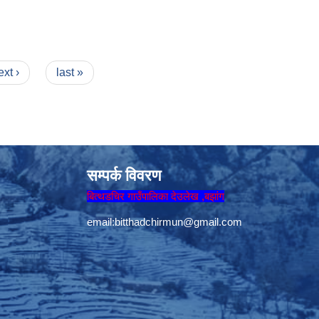
ext ›
last »
सम्पर्क विवरण
बित्थडचिर गाउँपालिका देउलेख ,बझांग
email:
bitthadchirmun@gmail.com