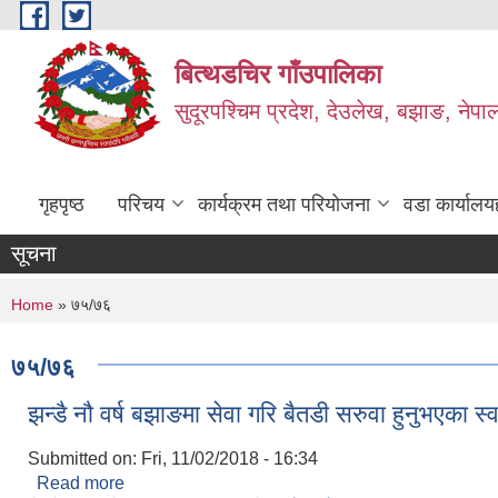
Skip to main content
बित्थडचिर गाँउपालिका
सुदूरपश्चिम प्रदेश, देउलेख, बझाङ, नेपा
गृहपृष्ठ
परिचय
कार्यक्रम तथा परियोजना
वडा कार्यालय
सूचना
You are here
Home
» ७५/७६
७५/७६
झन्डै नौ वर्ष बझाङमा सेवा गरि बैतडी सरुवा हुनुभएका स
Submitted on:
Fri, 11/02/2018 - 16:34
Read more
about झन्डै नौ वर्ष बझाङमा सेवा गरि बैतडी सरुवा हुनुभएका